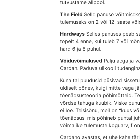
tutvustame allpool.
The Field
Selle panuse võitmiseks,
tulemuseks on 2 või 12, saate võ
Hardways
Selles panuses peab sa
topelt 4 enne, kui tuleb 7 või mõ
hard 6 ja 8 puhul.
Võiduvõimalused
Palju aega ja v
Cardan. Paduva ülikooli tudengi
Kuna tal puudusid püsivad sisset
üldiselt põnev, kuigi mitte väga j
tõenäosusteooria põhimõtteid. Tema
võrdse tahuga kuubik. Viske puhul 
ei loe. Teisisõnu, meil on “kuus 
tõenäosus, mis põhineb puhtal juh
võimalike tulemuste koguarv, f on
Cardano avastas, et ühe kahe täri