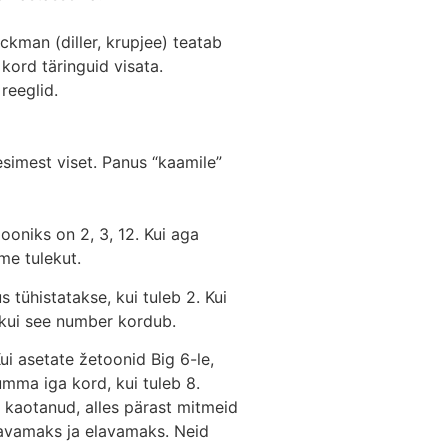
ckman (diller, krupjee) teatab
kord täringuid visata.
reeglid.
simest viset. Panus “kaamile”
ooniks on 2, 3, 12. Kui aga
me tulekut.
s tühistatakse, kui tuleb 2. Kui
, kui see number kordub.
i asetate žetoonid Big 6-le,
umma iga kord, kui tuleb 8.
õi kaotanud, alles pärast mitmeid
tavamaks ja elavamaks. Neid