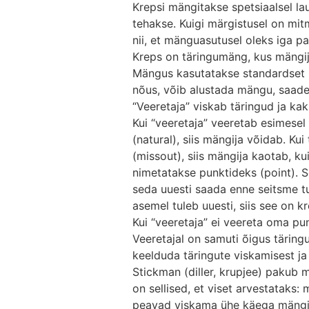
Krepsi mängitakse spetsiaalsel la
tehakse. Kuigi märgistusel on mi
nii, et mänguasutusel oleks iga pa
Kreps on täringumäng, kus mängij
Mängus kasutatakse standardset pa
nõus, võib alustada mängu, saades
“Veeretaja” viskab täringud ja k
Kui “veeretaja” veeretab esimesel
(natural), siis mängija võidab. K
(missout), siis mängija kaotab, ku
nimetatakse punktideks (point). 
seda uuesti saada enne seitsme tu
asemel tuleb uuesti, siis see on k
Kui “veeretaja” ei veereta oma pun
Veeretajal on samuti õigus täring
keelduda täringute viskamisest j
Stickman (diller, krupjee) pakub 
on sellised, et viset arvestataks
peavad viskama ühe käega mängij