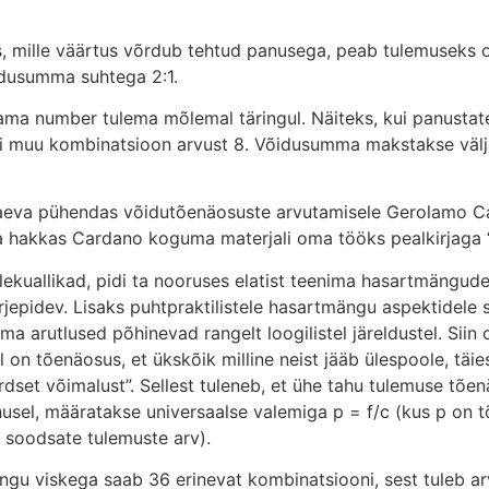
 mille väärtus võrdub tehtud panusega, peab tulemuseks ole
idusumma suhtega 2:1.
ma number tulema mõlemal täringul. Näiteks, kui panustate 
ni muu kombinatsioon arvust 8. Võidusumma makstakse välja 
aeva pühendas võidutõenäosuste arvutamisele Gerolamo Ca
na hakkas Cardano koguma materjali oma tööks pealkirjaga
ulekuallikad, pidi ta nooruses elatist teenima hasartmäng
ärjepidev. Lisaks puhtpraktilistele hasartmängu aspektidele 
 arutlused põhinevad rangelt loogilistel järeldustel. Siin 
on tõenäosus, et ükskõik milline neist jääb ülespoole, täie
võrdset võimalust”. Sellest tuleneb, et ühe tahu tulemuse tõ
usel, määratakse universaalse valemiga p = f/c (kus p on 
 soodsate tulemuste arv).
ngu viskega saab 36 erinevat kombinatsiooni, sest tuleb a