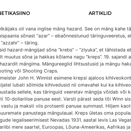
NETIKASIINO
ARTIKLID
elkäijaks oli vana inglise mäng hazard. See on mäng kahe t
 hispaania sõnast “azar” – ebaõnnestunud täringuveeretus, 
“azzahr” – täring.
sid hazard-mängijad sõna “krebs” – “zlyuka”, et tähistada 
rgult muutus sõna ja hakkas kõlama nagu “kreps”. 19. sajandi
azardit mängima. Mängureeglid lihtsustusid ja mängu haka
ooting või Shooting Craps.
umeister John H. Winnist esimene krepsi ajaloos kihlveokont
jatel lubati sõlmida kihlvedusid nii omavahel kui ka kihlveo
nustada sellele, kas täringuid veeretav mängija võidab või 
nti 10-dollarilise panuse eest. Varsti pärast seda tõi Winn s
vastu ja maksti viis protsenti panuse summast. Hiljem kaot
suuremate panustega mängulaual. Kreps ületas oma populaa
ude legaliseerimisest Nevadas 1931. aastal levis Las Vegas
riibi mere saartel, Euroopas, Lõuna-Ameerikas, Aafrikas ja