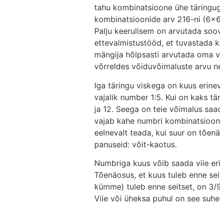
tahu kombinatsioone ühe täringug
kombinatsioonide arv 216-ni (6x6x
Palju keerulisem on arvutada soo
ettevalmistustööd, et tuvastada 
mängija hõlpsasti arvutada oma v
võrreldes võiduvõimaluste arvu 
Iga täringu viskega on kuus erine
vajalik number 1:5. Kui on kaks t
ja 12. Seega on teie võimalus sa
vajab kahe numbri kombinatsiooni) 
eelnevalt teada, kui suur on tõenä
panuseid: võit-kaotus.
Numbriga kuus võib saada viie er
Tõenäosus, et kuus tuleb enne sei
kümme) tuleb enne seitset, on 3/9
Viie või üheksa puhul on see suhe