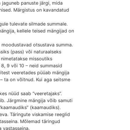
a jaguneb panuste järgi, mida
ühised. Märgistus on kavandatud
gule tulevate silmade summale.
ängija, kellele teised mängijad on
ist, moodustavad otsustava summa.
siks (pass) või naturaalseks
a nimetatakse missoutiks
, 8, 9 või 10 – neid summasid
ritest veeretades püüab mängija
– ta on võitnud. Kui aga seitsme
 kes nüüd saab “veeretajaks”.
vib. Järgmine mängija võib samuti
 “kaamaudiks” (kaamaudiks).
eva. Täringute viskamise reeglid
astasseina. Mõlemad täringud
 vastasseina.