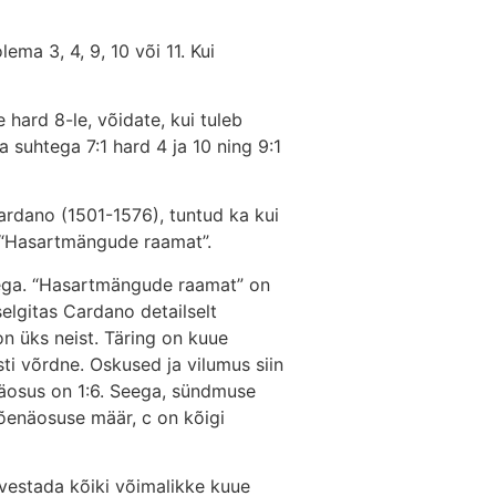
ma 3, 4, 9, 10 või 11. Kui
hard 8-le, võidate, kui tuleb
suhtega 7:1 hard 4 ja 10 ning 9:1
rdano (1501-1576), tuntud ka kui
 “Hasartmängude raamat”.
udega. “Hasartmängude raamat” on
selgitas Cardano detailselt
on üks neist. Täring on kuue
sti võrdne. Oskused ja vilumus siin
enäosus on 1:6. Seega, sündmuse
tõenäosuse määr, c on kõigi
rvestada kõiki võimalikke kuue