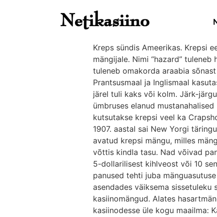
Kreps sündis Ameerikas. Krepsi e
mängijale. Nimi “hazard” tuleneb
tuleneb omakorda araabia sõnast 
Prantsusmaal ja Inglismaal kasuta
järel tuli kaks või kolm. Järk-jä
ümbruses elanud mustanahalised h
kutsutakse krepsi veel ka Crapsh
1907. aastal sai New Yorgi täring
avatud krepsi mängu, milles mängi
võttis kindla tasu. Nad võivad pa
5-dollarilisest kihlveost või 10 se
panused tehti juba mänguasutuse 
asendades väiksema sissetuleku 
kasiinomängud. Alates hasartmäng
kasiinodesse üle kogu maailma: Ka