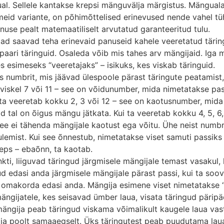
ual. Sellele kantakse krepsi mänguvälja märgistus. Mängual
tmeid variante, on põhimõttelised erinevused nende vahel t
nuse pealt matemaatiliselt arvutatud garanteeritud tulu.
ad saavad teha erinevaid panuseid kahele veeretatud tärin
ari täringuid. Osaleda võib mis tahes arv mängijaid. Iga m
 esimeseks “veeretajaks” – isikuks, kes viskab täringuid.
aks numbrit, mis jäävad ülespoole pärast täringute peatam
 viskel 7 või 11 – see on võidunumber, mida nimetatakse pas
ui ta veeretab kokku 2, 3 või 12 – see on kaotusnumber, mid
id tal on õigus mängu jätkata. Kui ta veeretab kokku 4, 5, 6
See ei tähenda mängijale kaotust ega võitu. Ühe neist numb
lemist. Kui see õnnestub, nimetatakse viset samuti passiks 
reps – ebaõnn, ta kaotab.
kti, liiguvad täringud järgmisele mängijale temast vasakul,
ud edasi anda järgmisele mängijale pärast passi, kui ta soo
a omakorda edasi anda. Mängija esimene viset nimetatakse
mängijatele, kes seisavad ümber laua, visata täringud päripä
: mängija peab täringud viskama võimalikult kaugele laua v
a poolt samaaegselt. Üks täringutest peab puudutama laua