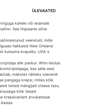
ÜLEVAATED
äringuga kahele või enamale
ebaõnn. See hispaania sõna
ebaõnnestunud veeretust, mille
 alguses hakkasid New Orleansi
ti kutsuma krepsiks. USA-s
oripidaja ehk pankur. Winn leiutas
kontoripidajaga, kes selle eest
kaotab, makstes näiteks veerandi
isse pangaga krepsi, milles kõik
asid teised mängijad otsese tasu,
rsusega kõik teised
e krepsivariant arvukatesse
 Aasias.