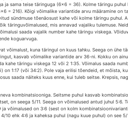
a ja sama teise täringuga (6×6 = 36). Kolme täringu puhu
6 = 216). Kõigi võimalike variantide arvu määramine on tav
vitud sündmuse tõenäosust kahe või kolme täringu puhul. A
kõik täringuvõimalused, mis annavad vajaliku tulemuse. Ne
õimalusi saada vajalik number kahe täringu viskega. Võidu
nende koguarvuga.
vat võimalust, kuna täringul on kuus tahku. Seega on ühe t
äringut, kasvab võimalike variantide arv 36-ni. Kokku on ai
ada kahe täringu viskega 12 või 2 1:35. Võimalus saada num
on 1:17 (või 34:2). Pole vaja erilisi tõendeid, et mõista, k
osus saada näiteks kuus enne, kui tuleb seitse. Krepsis, nagu
ineva kombinatsiooniga. Seitsme puhul kasvab kombinatsio
tset, on seega 5/11. Seega on võimalused antud juhul 5:6. Tõ
 ja võimalused on 3:6 (sest on kolm kombinatsioonivarianti
 4/10 ehk 4:6 ja kaheksa puhul (nagu kuue puhul) on see 5/1