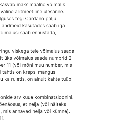
l kasvab maksimaalne võimalik
aline aritmeetiline ülesanne.
lguses tegi Cardano palju
id andmeid kasutades saab iga
võimalusi saab ennustada,
äringu viskega teie võimalus saada
nult üks võimalus saada numbrid 2
ber 11 (või mõni muu number, mis
ui tähtis on krepsi mängus
 ka ruletis, on ainult kahte tüüpi
onide arv kuue kombinatsioonini.
enäosus, et nelja (või näiteks
, mis annavad nelja või kümne).
1.