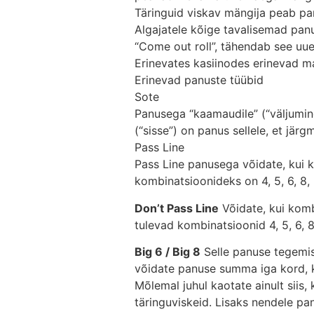
Täringuid viskav mängija peab p
Algajatele kõige tavalisemad panus
“Come out roll”, tähendab see uue
Erinevates kasiinodes erinevad m
Erinevad panuste tüübid
Sote
Panusega “kaamaudile” (“väljumine
(“sisse”) on panus sellele, et jä
Pass Line
Pass Line panusega võidate, kui k
kombinatsioonideks on 4, 5, 6, 8,
Don’t Pass Line
Võidate, kui kombi
tulevad kombinatsioonid 4, 5, 6, 8
Big 6 / Big 8
Selle panuse tegemis
võidate panuse summa iga kord, ku
Mõlemal juhul kaotate ainult siis, 
täringuviskeid. Lisaks nendele p