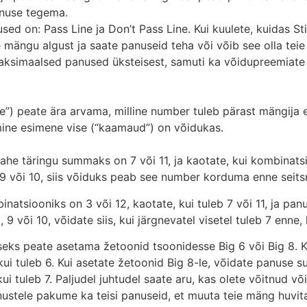
anuse tegema.
ed on: Pass Line ja Don’t Pass Line. Kui kuulete, kuidas Sti
 mängu algust ja saate panuseid teha või võib see olla teie 
aksimaalsed panused üksteisest, samuti ka võidupreemiate 
”) peate ära arvama, milline number tuleb pärast mängija e
rgmine esimene vise (“kaamaud”) on võidukas.
ahe täringu summaks on 7 või 11, ja kaotate, kui kombinatsi
 9 või 10, siis võiduks peab see number korduma enne seits
natsiooniks on 3 või 12, kaotate, kui tuleb 7 või 11, ja panu
, 9 või 10, võidate siis, kui järgnevatel visetel tuleb 7 enne
eks peate asetama žetoonid tsoonidesse Big 6 või Big 8. Ku
i tuleb 6. Kui asetate žetoonid Big 8-le, võidate panuse s
kui tuleb 7. Paljudel juhtudel saate aru, kas olete võitnud v
anustele pakume ka teisi panuseid, et muuta teie mäng huvi