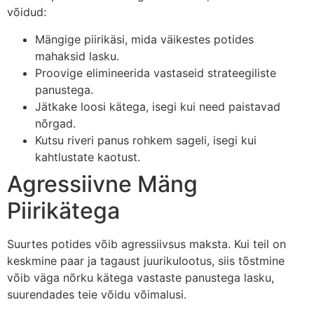
võidud:
Mängige piirikäsi, mida väikestes potides
mahaksid lasku.
Proovige elimineerida vastaseid strateegiliste
panustega.
Jätkake loosi kätega, isegi kui need paistavad
nõrgad.
Kutsu riveri panus rohkem sageli, isegi kui
kahtlustate kaotust.
Agressiivne Mäng
Piirikätega
Suurtes potides võib agressiivsus maksta. Kui teil on
keskmine paar ja tagaust juurikulootus, siis tõstmine
võib väga nõrku kätega vastaste panustega lasku,
suurendades teie võidu võimalusi.