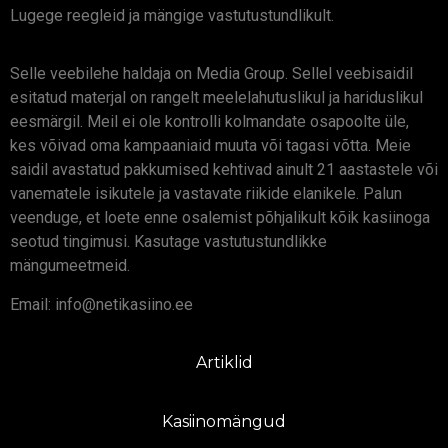
Lugege reegleid ja mängige vastutustundlikult.
Selle veebilehe haldaja on Media Group. Sellel veebisaidil
esitatud materjal on rangelt meelelahutuslikul ja hariduslikul
eesmärgil. Meil ei ole kontrolli kolmandate osapoolte üle,
kes võivad oma kampaaniaid muuta või tagasi võtta. Meie
saidil avastatud pakkumised kehtivad ainult 21 aastastele või
vanematele isikutele ja vastavate riikide elanikele. Palun
veenduge, et loete enne osalemist põhjalikult kõik kasiinoga
seotud tingimusi. Kasutage vastutustundlikke
mängumeetmeid.
Email: info@netikasiino.ee
Artiklid
Kasiinomängud