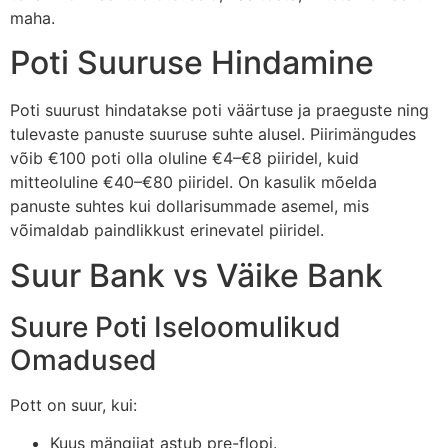
maha.
Poti Suuruse Hindamine
Poti suurust hindatakse poti väärtuse ja praeguste ning
tulevaste panuste suuruse suhte alusel. Piirimängudes
võib €100 poti olla oluline €4–€8 piiridel, kuid
mitteoluline €40–€80 piiridel. On kasulik mõelda
panuste suhtes kui dollarisummade asemel, mis
võimaldab paindlikkust erinevatel piiridel.
Suur Bank vs Väike Bank
Suure Poti Iseloomulikud
Omadused
Pott on suur, kui:
Kuus mängijat astub pre-flopi.