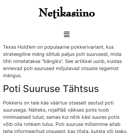
Texas Hold’em on populaarne pokkerivariant, kus
strateegiline mäng sõltub paljus poti suurusest, mida
tihti nimetatakse “bängiks”. See artikkel uurib, kuidas
erinevad poti suurused mõjutavad otsuste tegemist
mängus.
Poti Suuruse Tähtsus
Pokkeris on teie käe väärtus otseselt seotud poti
suurusega. Näiteks, rojalfläš väikses potis toob
minimaalsed tulud, samas kui nõrk käsi suures potis
võib olla rohkem tulus. Poti suuruse mõistmine aitab
teha informeeritud otsuseid, kas tõsta, kutsta või lasku