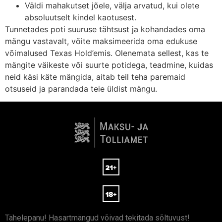
Väldi mahakutset jõele, välja arvatud, kui olete
absoluutselt kindel kaotusest.
Tunnetades poti suuruse tähtsust ja kohandades oma
mängu vastavalt, võite maksimeerida oma edukuse
võimalused Texas Hold’emis. Olenemata sellest, kas te
mängite väikeste või suurte potidega, teadmine, kuidas
neid käsi käte mängida, aitab teil teha paremaid
otsuseid ja parandada teie üldist mängu.
Tähelepanu! Hasartmängud võivad tekitada sõltuvust!